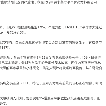
方也很清楚问题的严重性，我在此行中要求美方尽早解决对韩签证问
日经225指数涨幅接近1.3%。个股方面，LASERTEC半导体大涨近
索尼、夏普涨近3%。
正式打响。自民党总裁选举管理委员会21日发布的数据显示，有权参与
14万。
辞职后，自民党宣布将于9月22日发布党总裁选举公告，10月4日进行
局已基本确定，分别为自民党前干事长茂木敏充、现任内阁官房长官林
大臣的高市早苗和小林鹰之。候选人预计将就遏制高物价、与在野党合
易所交易基金（ETF）持仓，显示其对经济前景的信心正在增强，即便
大规模购入计划，曾是实现2%通胀目标的宽松政策必要组成部分。但
必要。