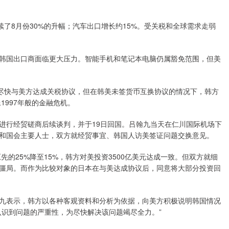
续了8月份30%的升幅；汽车出口增长约15%。受关税和全球需求走弱
，韩国出口商面临更大压力。智能手机和笔记本电脑仍属豁免范围，但美
取尽快与美方达成关税协议，但在韩美未签货币互换协议的情况下，韩方
1997年般的金融危机。
进行经贸磋商后续谈判，并于19日回国。吕翰九当天在仁川国际机场下
和国会主要人士，双方就经贸事宜、韩国人访美签证问题交换意见。
先的25%降至15%，韩方对美投资3500亿美元达成一致。但双方就细
僵局。而作为比较对象的日本在与美达成协议后，同意将大部分投资回
九表示，韩方以各种客观资料和分析为依据，向美方积极说明韩国情况
认识到问题的严重性，为尽快解决该问题竭尽全力。”