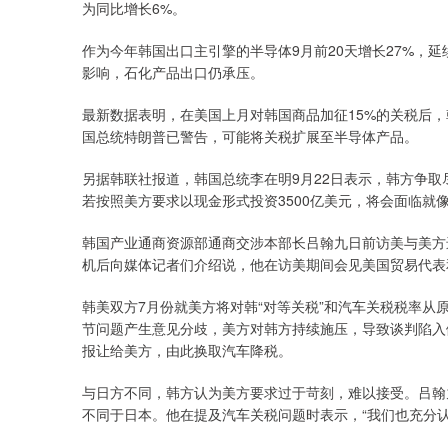
为同比增长6%。
作为今年韩国出口主引擎的半导体9月前20天增长27%，延
影响，石化产品出口仍承压。
最新数据表明，在美国上月对韩国商品加征15%的关税后
国总统特朗普已警告，可能将关税扩展至半导体产品。
另据韩联社报道，韩国总统李在明9月22日表示，韩方争
若按照美方要求以现金形式投资3500亿美元，将会面临就像
韩国产业通商资源部通商交涉本部长吕翰九日前访美与美方
机后向媒体记者们介绍说，他在访美期间会见美国贸易代表
韩美双方7月份就美方将对韩“对等关税”和汽车关税税率从原
节问题产生意见分歧，美方对韩方持续施压，导致谈判陷入
报让给美方，由此换取汽车降税。
与日方不同，韩方认为美方要求过于苛刻，难以接受。吕翰
不同于日本。他在提及汽车关税问题时表示，“我们也充分