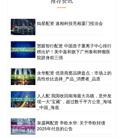
推荐资讯
灿星配资 速相科技亮相厦门投洽会
慧眼智行配资 中国质子重离子中心排行
榜出炉！美中嘉和旗下广州泰和肿瘤医
院跻身前三强
永华配资 优质燕窝品牌盘点：市场上的
高性价比选择_产品_消费者_品质
人人配 我国收回南海最大岛礁，意外发
现一大“宝藏”，超过数千平方公里_海域
_中国_海底
泉盛网配资 帝欧水华: 关于帝欧转债
2025年付息的公告