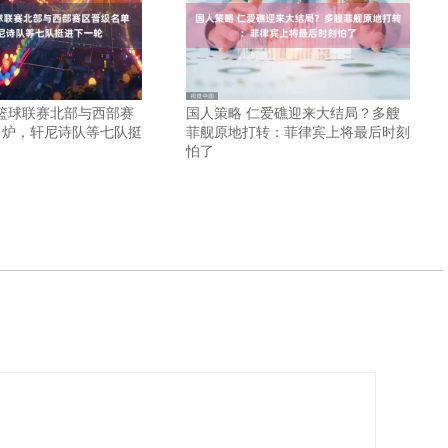
冠篮球联赛北部与西部赛
国人策略 仁爱礁迎来大结局？多艘
出炉，轩尼诗队等七队挺
菲舰原地打转：菲律宾上将最后时刻
怕了