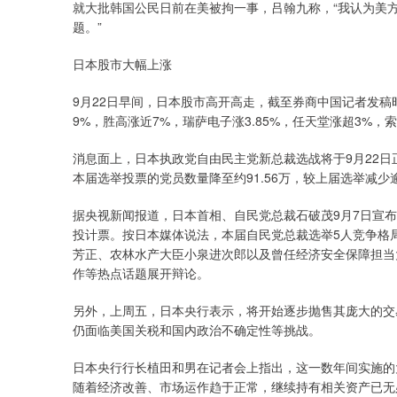
就大批韩国公民日前在美被拘一事，吕翰九称，“我认为美
题。”
日本股市大幅上涨
9月22日早间，日本股市高开高走，截至券商中国记者发稿时，
9%，胜高涨近7%，瑞萨电子涨3.85%，任天堂涨超3%，
消息面上，日本执政党自由民主党新总裁选战将于9月22日
本届选举投票的党员数量降至约91.56万，较上届选举减少逾
据央视新闻报道，日本首相、自民党总裁石破茂9月7日宣布
投计票。按日本媒体说法，本届自民党总裁选举5人竞争格
芳正、农林水产大臣小泉进次郎以及曾任经济安全保障担当
作等热点话题展开辩论。
另外，上周五，日本央行表示，将开始逐步抛售其庞大的交
仍面临美国关税和国内政治不确定性等挑战。
日本央行行长植田和男在记者会上指出，这一数年间实施的
随着经济改善、市场运作趋于正常，继续持有相关资产已无