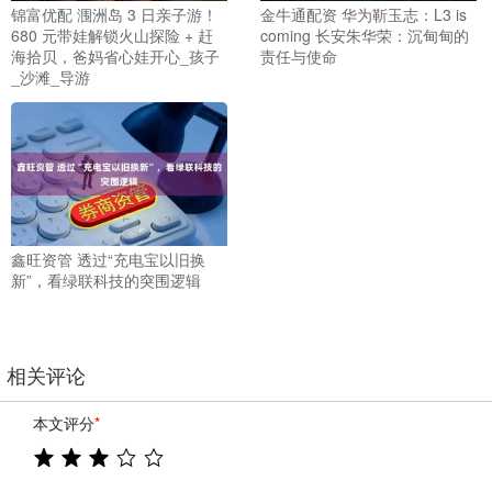
锦富优配 涠洲岛 3 日亲子游！
金牛通配资 华为靳玉志：L3 is
680 元带娃解锁火山探险 + 赶
coming 长安朱华荣：沉甸甸的
海拾贝，爸妈省心娃开心_孩子
责任与使命
_沙滩_导游
鑫旺资管 透过“充电宝以旧换
新”，看绿联科技的突围逻辑
相关评论
本文评分
*