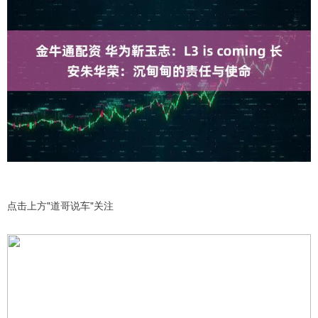
点击上方"道哥说车"关注