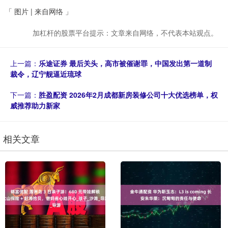
「 图片 | 来自网络 」
加杠杆的股票平台提示：文章来自网络，不代表本站观点。
上一篇：
乐途证券 最后关头，高市被催谢罪，中国发出第一道制
裁令，辽宁舰逼近琉球
下一篇：
胜盈配资 2026年2月成都新房装修公司十大优选榜单，权
威推荐助力新家
相关文章