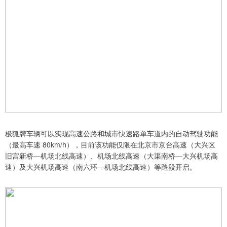
极狐牌车辆可以实现高速公路和城市快速路单车道内的自动驾驶功能
（最高车速 80km/h），目前该功能仅限在北京市京台高速（大兴区
旧宫新桥—机场北线高速）、机场北线高速（大渠南桥—大兴机场高
速）及大兴机场高速（南六环—机场北线高速）等路段开启。