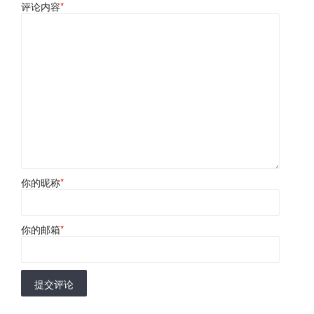
评论内容
*
你的昵称
*
你的邮箱
*
提交评论