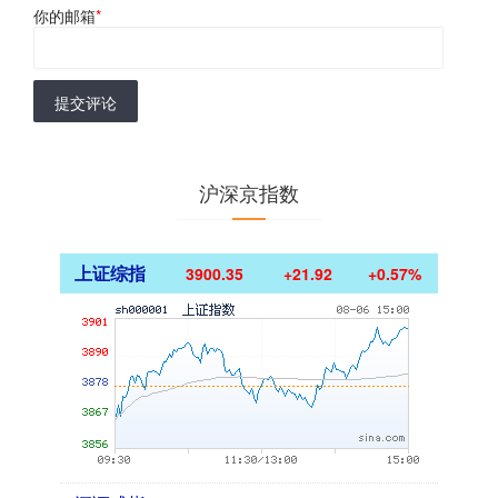
你的邮箱
*
提交评论
沪深京指数
上证综指
3900.35
+21.92
+0.57%