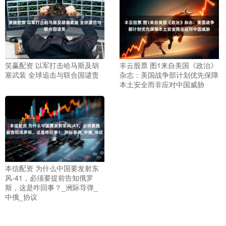
笑赢配资 以军打击哈马斯及胡
丰云股票 图1来自美国《政治》
塞武装 全球追击与联合国谴责
杂志：美国战争部计划优先保障
本土安全而非应对中国威胁
本信配资 为什么中国要发射东
风-41，必须要提前告知俄罗
斯，这是咋回事？_洲际导弹_
中俄_协议