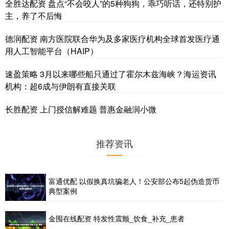
全胜达配资 盘点“不会咬人”的5种狗狗，乖巧听话，还特别护
主，养了不后悔
德润配资 南方医院联合华为及多家医疗机构全球首发医疗通
用人工智能平台（HAIP）
速盈策略 3月以来哪些船只通过了霍尔木兹海峡？海运资讯
机构：超6成与伊朗有直接关联
长胜配资 上门授信解难题 普惠金融润小微
推荐资讯
富通优配 以假换真坑骗老人！公安部公布5起伪造货币
典型案例
金囤在线配资 特发性震颤_饮食_补充_患者