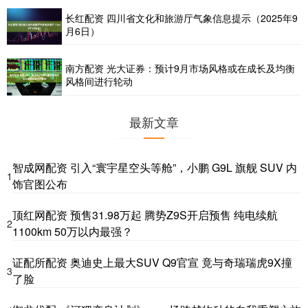
长红配资 四川省文化和旅游厅气象信息提示（2025年9
月6日）
南方配资 光大证券：预计9月市场风格或在成长及均衡
风格间进行轮动
最新文章
智成网配资 引入“寰宇星空头等舱”，小鹏 G9L 旗舰 SUV 内
1
饰官图公布
顶红网配资 预售31.98万起 腾势Z9S开启预售 纯电续航
2
1100km 50万以内最强？
证配所配资 奥迪史上最大SUV Q9官宣 竟与奇瑞瑞虎9X撞
3
了脸