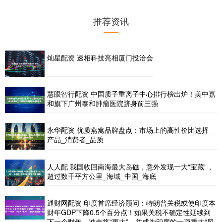
推荐资讯
灿星配资 速相科技亮相厦门投洽会
慧眼智行配资 中国质子重离子中心排行榜出炉！美中嘉
和旗下广州泰和肿瘤医院跻身前三强
永华配资 优质燕窝品牌盘点：市场上的高性价比选择_
产品_消费者_品质
人人配 我国收回南海最大岛礁，意外发现一大“宝藏”，
超过数千平方公里_海域_中国_海底
通财网配资 印度首席经济顾问：特朗普关税或使印度本
财年GDP下降0.5个百分点！如果关税不确定性延续到
下一个财年，冲击将“更大”，并成为印度的一项重大“风