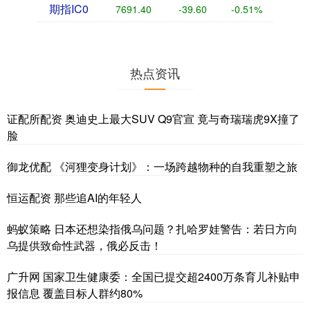
期指IC0
7691.40
-39.60
-0.51%
热点资讯
证配所配资 奥迪史上最大SUV Q9官宣 竟与奇瑞瑞虎9X撞了
脸
御龙优配 《河狸变身计划》：一场跨越物种的自我重塑之旅
恒运配资 那些追AI的年轻人
蚂蚁策略 日本还想染指俄乌问题？扎哈罗娃警告：若日方向
乌提供致命性武器，俄必反击！
广升网 国家卫生健康委：全国已提交超2400万条育儿补贴申
报信息 覆盖目标人群约80%