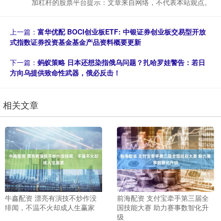
加杠杆的股票平台提示：文章来自网络，不代表本站观点。
上一篇：
富华优配 BOCI创业板ETF: 中银证券创业板交易型开放
式指数证券投资基金基金产品资料概要更新
下一篇：
蚂蚁策略 日本还想染指俄乌问题？扎哈罗娃警告：若日
方向乌提供致命性武器，俄必反击！
相关文章
牛鑫配资 漂亮有演技不炒作没
前海配资 支付宝牵手第三届全
绯闻，不温不火却成人生赢家
国技能大赛 助力赛事数智化升
级